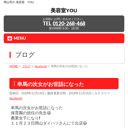
岡山市の 美容室 YOU
美容室YOU
お気軽にお問い合わせください。
TEL
0120-268-468
受付時間 9:00 - 18:00
MENU
ブログ
HOME
»
ブログ
»
facebook
»
串馬の次女がお世話になった
串馬の次女がお世話になった
投稿日 : 2018年11月14日
最終更新日時 : 2018年11月15日
カテゴリー :
facebook
串馬の次女がお世話になった
保育園の担任の先生😃
農業女子になり❗
１１月２３日岡山ダイハツさんにて出店😃